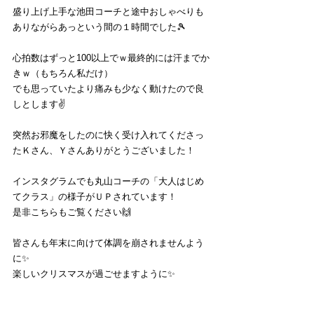
盛り上げ上手な池田コーチと途中おしゃべりも
ありながらあっという間の１時間でした🎾
心拍数はずっと100以上でｗ最終的には汗までか
きｗ（もちろん私だけ）　
でも思っていたより痛みも少なく動けたので良
しとします✌
突然お邪魔をしたのに快く受け入れてくださっ
たＫさん、Ｙさんありがとうございました！
インスタグラムでも丸山コーチの「大人はじめ
てクラス」の様子がＵＰされています！
是非こちらもご覧ください🙌
皆さんも年末に向けて体調を崩されませんよう
に✨
楽しいクリスマスが過ごせますように✨