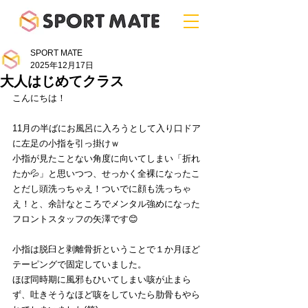
SPORT MATE
2025年12月17日
大人はじめてクラス
こんにちは！
11月の半ばにお風呂に入ろうとして入り口ドア
に左足の小指を引っ掛けｗ
小指が見たことない角度に向いてしまい「折れ
たか💦」と思いつつ、せっかく全裸になったこ
とだし頭洗っちゃえ！ついでに顔も洗っちゃ
え！と、余計なところでメンタル強めになった
フロントスタッフの矢澤です😊
小指は脱臼と剥離骨折ということで１か月ほど
テーピングで固定していました。
ほぼ同時期に風邪もひいてしまい咳が止まら
ず、吐きそうなほど咳をしていたら肋骨もやら