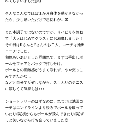
れてしまいました(笑)
そんなこんなでほぼ１か月身体を動かさなかっ
たら、少し動いただけで息切れが…😨
まだ本調子ではないのですが、リハビリを兼ね
て「大人はじめてクラス」にお邪魔しました！
その日はKさんとYさんのお二人、コーチは池田
コーチでした。
和気あいあいとした雰囲気で、まずは手出しボ
ールをフォアとバックで打ち分け。
ボールとの距離感がうまく取れず、やや突っこ
みすぎたかな…
などと自分で反省しながら、久しぶりのテニス
に嬉しくて気持ちは↑↑↑
ショートラリーのはずなのに、気づけば池田コ
ーチはエンドラインより後ろでボールを取って
いたり(笑)横からもボールが飛んできたり(笑)ず
っと笑いながら打ち合っていました😊