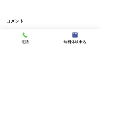
コメント
クラブチーム
私事ですが…✌️
電話
無料体験申込
コメントを追加…