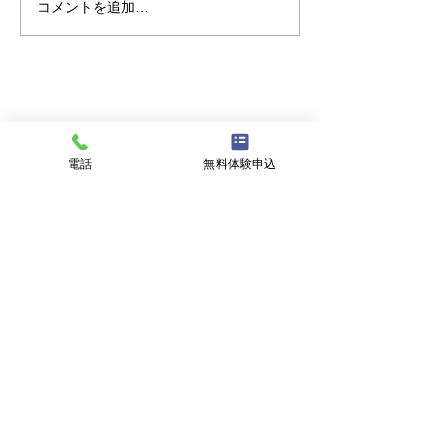
コメントを追加…
第6回フレンド
開催のお知らせ
電話
無料体験申込
スポーツメイトインドアテニススクール
〒950-1101 新潟市西区山田3381
ホーム
レッスンについて
スタッフ紹介
料金について
キャンペーン情報
体験のご案内
施設案内