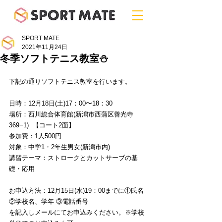
SPORT MATE
2021年11月24日
冬季ソフトテニス教室⛄️
下記の通りソフトテニス教室を行います。
日時：12月18日(土)17：00〜18：30
場所：西川総合体育館(新潟市西蒲区善光寺
369−1)  【コート2面】
参加費：1人500円
対象：中学1・2年生男女(新潟市内)
講習テーマ：ストロークとカットサーブの基
礎・応用
お申込方法：12月15日(水)19：00までに①氏名 
②学校名、学年 ③電話番号
を記入しメールにてお申込みください。※学校