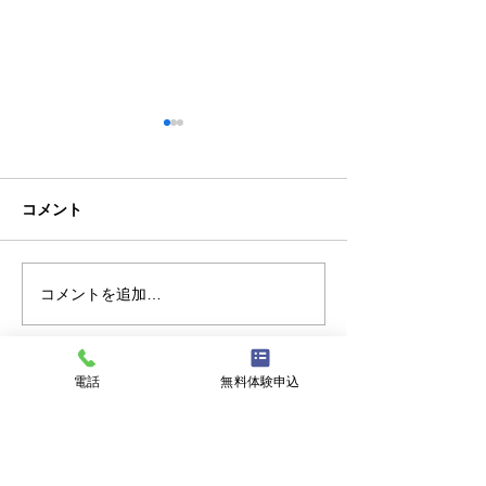
コメント
テニス体験会のご案内
コメントを追加…
第6回フレンド
開催のお知らせ
電話
無料体験申込