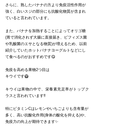
さらに、熟したバナナの方より免疫活性作用が
強く、白いスジの部分にも抗酸化物質が含まれ
ていると言われています。
また、バナナを加熱することによってオリゴ糖
(胃で消化されず大腸に直接届き、ビフィズス菌
や乳酸菌のエサとなる物質)が増えるため、以前
紹介していたホットバナナヨーグルトなどにし
て食べるのがおすすめです😋
免疫を高める果物2つ目は
キウイです🥝
キウイは果物の中で、栄養素充足率がトップク
ラスと言われています‼️
特にビタミンCはレモンやいちごよりも含有量が
多く、高い抗酸化作用(身体の酸化を抑える)や、
免疫力の向上が期待できます✨