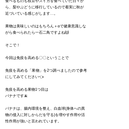
食べるものも枝豆やスイカを食べていた日々か
ら、梨やぶどうに移行しているので着実に秋が
近づいている感じがします…。
果物は美味しいのはもちろん＋αで健康意識しな
がら食べられたら一石二鳥ですよね🙌
そこで！
今回は免疫を高める〇〇ということで
免疫を高める「果物」を2つ調べましたので参考
にしてみてください👈
免疫を高める果物1つ目は
バナナです🍌
バナナは、腸内環境を整え、白血球(身体への異
物の侵入に対しからだを守る)を増やす作用や活
性作用が強いと言われています。