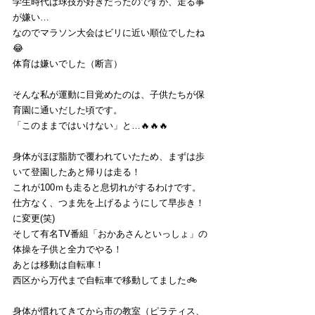
学生時代は球技が好きだったのですが、走る事
が嫌い…
なのでマラソン大会はビリに近い順位でしたね
😂
体育は嫌いでした（断言）
そんな私が運動に目覚めたのは、子供たちが保
育園に通いだした頃です。
「このままではいけない」と…🔥🔥🔥
身体がほぼ脂肪で覆われていたため、まずは歩
いて登園したあと帰りは走る！
これが100ｍも走ると息切れがするわけです。
仕方なく、つま先を上げるようにして早歩き！
に変更(笑)
そして有名TV番組「おかあさんといっしょ」の
体操を子供と全力でやる！
あとは移動は自転車！
西区から万代まで自転車で移動してました🚲
身体が慣れてきてから市の教室（ピラティス、