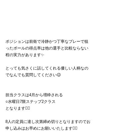
ポジションは前衛で冷静かつ丁寧なプレーで狙
ったボールの得点率は他の選手と比較ならない
程の実力があります✨
とっても気さくに話してくれる優しい人柄なの
でなんでも質問してください😉
担当クラスは4月から増枠される
○水曜日7限ステップ2クラス
となります🙆‍♂️
8人の定員に達し次第締め切りとなりますのでお
申し込みはお早めにお願いいたします🙇‍♂️