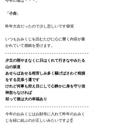
今年の運は・・・。
『
小吉
』
昨年大吉だったので少し悲しいです😅笑
いつもおみくじを読むたびに心に響く内容が書
かれていて感銘を受けます。
夕立の雨やまなくに日はくれて行きなやみたる
山の坂道
あせらばあせる程苦しみ多く騒げばさわぐ程損
をする災添う運です
けれど何事も控え目にして心静かに身を守り信
神怠らなければ
却って後は大の幸福あり
今年のおみくじはお財布に入れて昨年のおみく
じを紐に結ぶのが正しいみたいですよ☝️