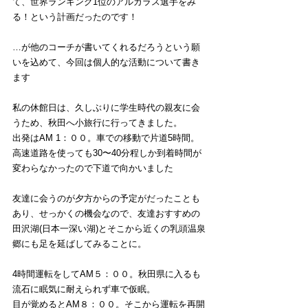
て、世界ランキング1位のアルカラス選手をみ
る！という計画だったのです！
…が他のコーチが書いてくれるだろうという願
いを込めて、今回は個人的な活動について書き
ます
私の休館日は、久しぶりに学生時代の親友に会
うため、秋田へ小旅行に行ってきました。
出発はAM 1：００。車での移動で片道5時間。
高速道路を使っても30〜40分程しか到着時間が
変わらなかったので下道で向かいました
友達に会うのが夕方からの予定がだったことも
あり、
せっかくの機会なので、友達おすすめの
田沢湖(日本一深い湖)とそこから近くの乳頭温泉
郷にも足を延ばしてみることに。
4時間運転をしてAM５：００。秋田県に入るも
流石に眠気に耐えられず車で仮眠。
目が覚めるとAM８：００。そこから運転を再開