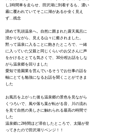
し1時間車を走らせ、田沢湖に到着するも、濃い
霧に覆われていてそこに湖があるか全く見え
ず…残念
諦めて
乳頭温泉へ。自然に囲まれた露天風呂に
浸かりながら、見える山々に癒されました。
黙って温泉に入ることに飽きたところで、一緒
に入っていた父親と同じくらいのお父さんに声
をかけるととても気さくで、30分程お話をしな
がら温泉郷を回りました
愛知で造園業を営んでいるそうでお仕事の話を
軸にとても勉強になるお話を聞くことができま
した
お風呂を上がった後も温泉郷の景色を見ながら
くつろいで、風や落ち葉が転がる音、川の流れ
を見て自然の美しさに触れられる最高の時間で
した
温泉郷に2時間ほど滞在したところで、太陽が登
ってきたので田沢湖リベンジ！！