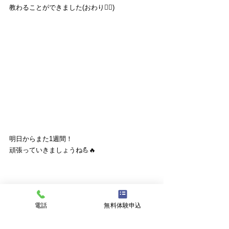
教わることができました(おわり🙆‍♂️)
明日からまた1週間！
頑張っていきましょうね💪🔥
ブログ
電話
無料体験申込
すべて表示
最新記事