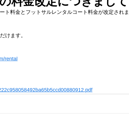
の料金改定につきまして
ルコート料金とフットサルレンタルコート料金が改定され
ただけます。
m/rental
_0c222c958058492ba65b5ccd00880912.pdf