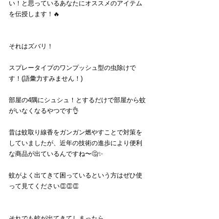
い！と思っているあなたにオススメのアイテム
を伝授します！🔥
それはズバリ！
スプレータイプのワンプッシュ型の虫除けで
す！(語彙力すみません！)
部屋の4隅にシュシュ！とするだけで部屋から蚊
がいなくなるやつです👌
昔は蚊取り線香をガンガン燃やすことで対策を
していましたが、近年の技術の進歩により便利
な商品が出ているんですね〜🤔✨
蚊がよく出てきて困っているという方はぜひ使
って見てください👏👏👏
それでも蚊が出てきてしまったら、、