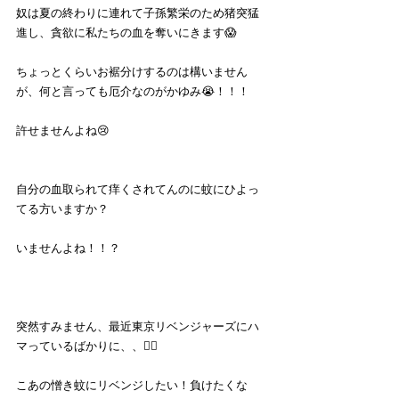
奴は夏の終わりに連れて子孫繁栄のため猪突猛
進し、貪欲に私たちの血を奪いにきます😱
ちょっとくらいお裾分けするのは構いません
が、何と言っても厄介なのがかゆみ😭！！！
許せませんよね😢
自分の血取られて痒くされてんのに蚊にひよっ
てる方いますか？
いませんよね！！？
突然すみません、最近東京リベンジャーズにハ
マっているばかりに、、🙇‍♂️
こあの憎き蚊にリベンジしたい！負けたくな