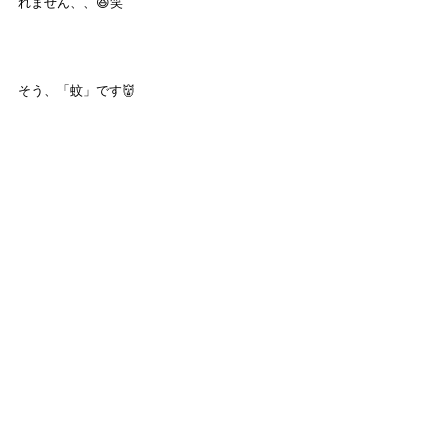
れません、、😆笑
そう、「蚊」です👹