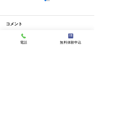
コメント
クラブチーム
電話
無料体験申込
コメントを追加…
新潟にバーガー
復活！