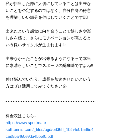
私が担当した際に大切にしていることは出来な
いことを否定するのではなく、自分自身の得意
を理解しいい部分を伸ばしていくことです🙆‍♂️
出来たという感覚に向き合うことで嬉しさや楽
しさを感じ、さらにモチベーションが高まると
いう良いサイクルが生まれます✨
出来なかったことが出来るようになるって本当
に素晴らしいことでスポーツの醍醐味ですよね‼️
伸び悩んでいたり、成長を加速させたいという
方はぜひ活用してみてください👍
料金表はこちら↓
https://www.sportmate-
softtennis.com/_files/ugd/e836ff_1f3a4e01586e4
ced95a460e9da45b6f0.pdf