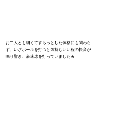
お二人とも細くてすらっとした体格にも関わら
ず、いざボールを打つと気持ちいい程の快音が
鳴り響き、豪速球を打っていました🔥