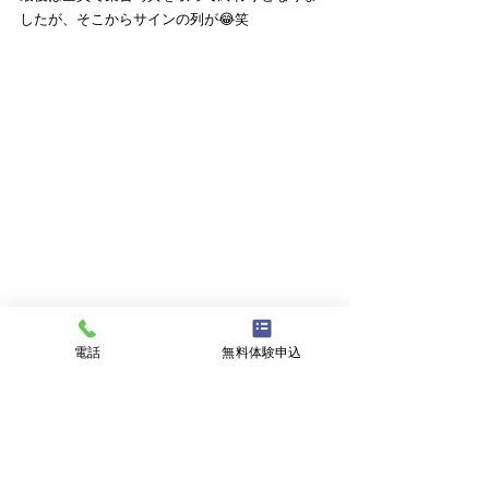
したが、そこからサインの列が😂笑
参加者の皆さんからはまたやって欲しい‼️とのご
意見を多数いただいたので今後も企画しますね✨
電話
無料体験申込
井田選手、小松選手、参加者の皆様ありがとう
ございました🙇‍♂️✨