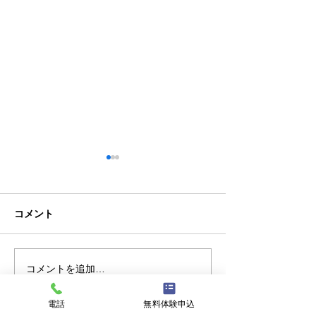
コメント
クラブチーム
私事ですが…✌️
コメントを追加…
電話
無料体験申込