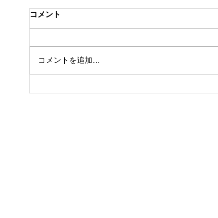
コメント
クラ
私事ですが…✌️
コメントを追加…