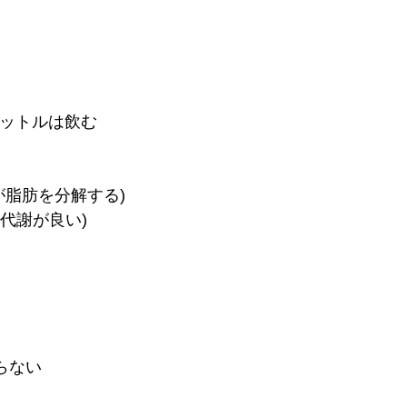
リットルは飲む
が脂肪を分解する)
代謝が良い)
らない