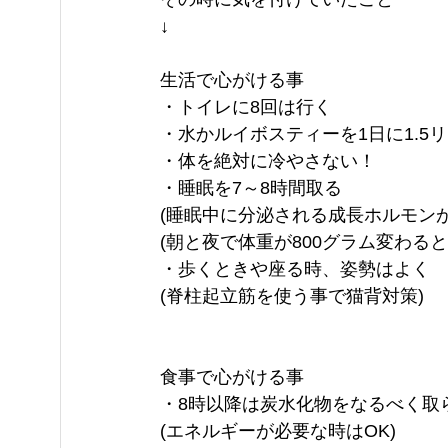
↓
生活で心がける事
・トイレに8回は行く
・水かルイボスティーを1日に1.5
・体を絶対に冷やさない！
・睡眠を7～8時間取る
(睡眠中に分泌される成長ホルモン
(朝と夜で体重が800グラム変わると
・歩くときや座る時、姿勢はよく
(脊柱起立筋を使う事で猫背対策)
食事で心がける事
・8時以降は炭水化物をなるべく取
(エネルギーが必要な時はOK)