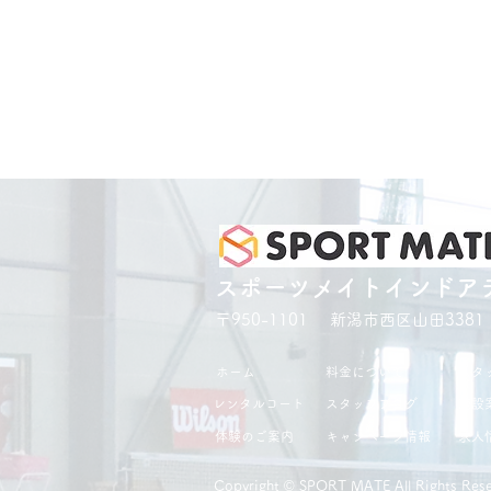
スポーツメイトインドア
〒950-1101 新潟市西区山田3381
ホーム
料金について
スタ
レンタルコート
スタッフブログ
施設
体験のご案内
キャンペーン情報
求人
Copyright ©︎ SPORT MATE All Rights Rese