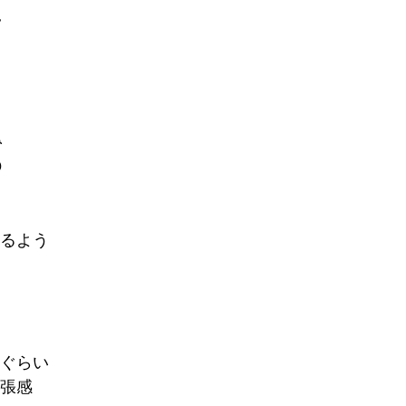



るよう
ぐらい
緊張感