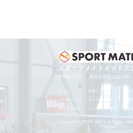
スポーツメイトインドア
〒950-1101 新潟市西区山田3381
ホーム
料金について
スタ
レンタルコート
スタッフブログ
施設
体験のご案内
キャンペーン情報
求人
Copyright ©︎ SPORT MATE All Rights Rese