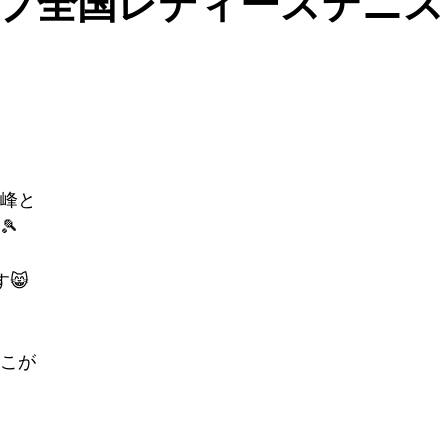
プ全国レディーステニス
峰と
🎾
😸
こが