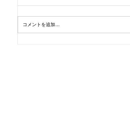
クラ
私事ですが…✌️
コメントを追加…