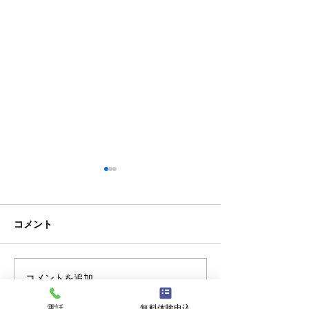
コメント
クラブチーム
コメントを追加…
新潟にバーガー
復活！
電話
無料体験申込