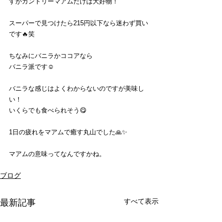
すがカントリーマアムだけは大好物！
スーパーで見つけたら215円以下なら迷わず買い
です🔥笑
ちなみにバニラかココアなら
バニラ派です☺️
バニラな感じはよくわからないのですが美味し
い！
いくらでも食べられそう😋
1日の疲れをマアムで癒す丸山でした🙏✨
マアムの意味ってなんですかね。
ブログ
すべて表示
最新記事