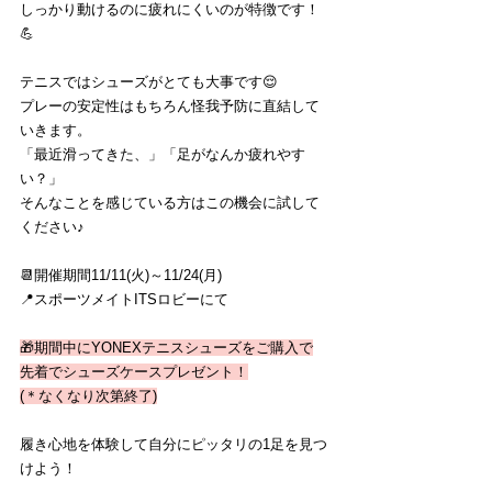
しっかり動けるのに疲れにくいのが特徴です！
💪
テニスではシューズがとても大事です😌
プレーの安定性はもちろん怪我予防に直結して
いきます。
「最近滑ってきた、」「足がなんか疲れやす
い？」
そんなことを感じている方はこの機会に試して
ください♪
📆開催期間11/11(火)～11/24(月)
📍スポーツメイトITSロビーにて
🎁期間中にYONEXテニスシューズをご購入で
先着でシューズケースプレゼント！
(＊なくなり次第終了)
履き心地を体験して自分にピッタリの1足を見つ
けよう！