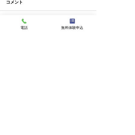
コメント
クラブチーム
コメントを追加…
新潟にバーガー
電話
無料体験申込
復活！
スポーツメイトインドアテニススクール
〒950-1101 新潟市西区山田3381