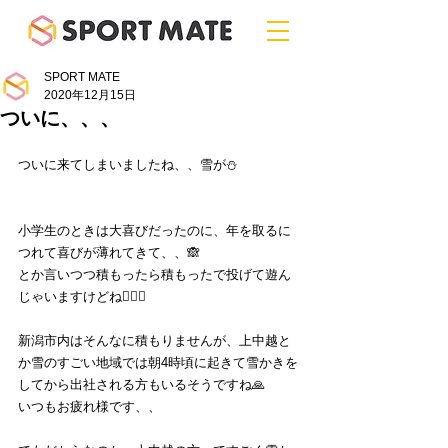
SPORT MATE
2020年12月15日
ついに、、、
ついに来てしまいましたね、、雪が⛄️
小学生のときは大喜びだったのに、年を取るに
つれて喜びが薄れてきて、、🙈
とか言いつつ積もったら積もったで投げて遊ん
じゃいますけどね🤾🏻‍♀️
新潟市内はそんなに積もりませんが、上中越と
か雪のすごい地域では朝4時頃に起きて雪かきを
してから出社される方もいるそうですね🙏
いつもお疲れ様です、、