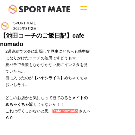
SPORT MATE
2025年8月2日
【池田コーチのご飯日記】cafe
nomado
2週連続で大会に出場して見事にどちらも熱中症
になりかけたコーチの池田ですどうも☆
夏バテで食欲もなかなかない夏にインスタを見
ていたら...
目に入ったのが
【ハヤシライス】
めちゃくちゃ
おいしそう...
どこのお店かと気になって観てみると
メイトの
めちゃくちゃ近く
じゃないか！！
これは行くしかないと思
い
[cafe nomado]
さんへ
ＧＯ