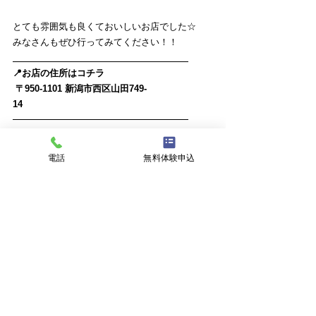
とても雰囲気も良くておいしいお店でした☆
みなさんもぜひ行ってみてください！！
📍お店の住所はコチラ
 〒950-1101
新潟市西区山田749-
14　　　　　　　　　　　　　
また次回もどこかに行きます🫠
ではまたorz
電話
無料体験申込
ブログ
すべて表示
最新記事