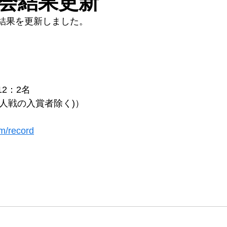
大会結果更新
会結果を更新しました。
2：2名
人戦の入賞者除く)）
om/record